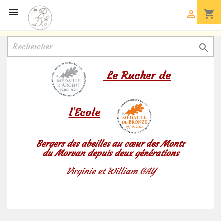

shopping_cart


Le
Rucher de
l'Ecole
Bergers des abeilles au
cœur
des Monts
du Morvan depuis deux générations
Virginie et William GAY