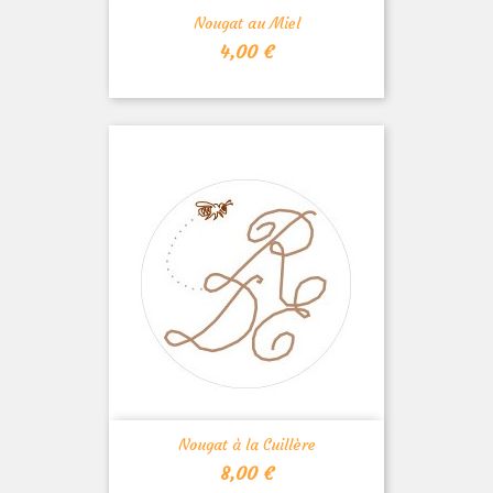
Nougat au Miel
Prix
4,00 €
Nougat à la Cuillère
Prix
8,00 €