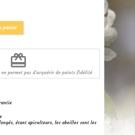
u panier
redeem
 ne permet pas d'acquérir de points fidélité
rantie
e
longés, étant apiculteurs, les abeilles sont les