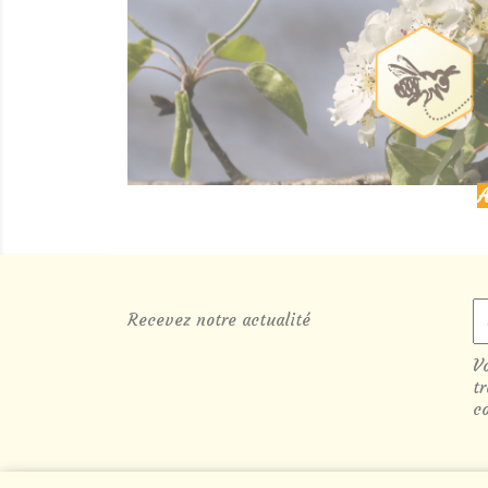
A
Recevez notre actualité
V
t
co