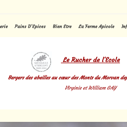
erie
Pains D'Epices
Bien Etre
La Ferme Apicole
In
Le
Rucher de l'Ecole
Bergers des abeilles au
cœur
des Monts du Morvan dep
Virginie et William GAY