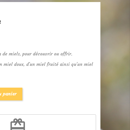
n
 de miels, pour découvrir ou offrir.
n miel doux, d'un miel fruité ainsi qu'un miel
u panier
redeem