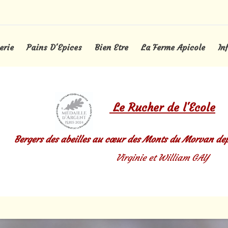
erie
Pains D'Epices
Bien Etre
La Ferme Apicole
In
Le
Rucher de l'Ecole
Bergers des abeilles au
cœur
des Monts du Morvan dep
Virginie et William GAY